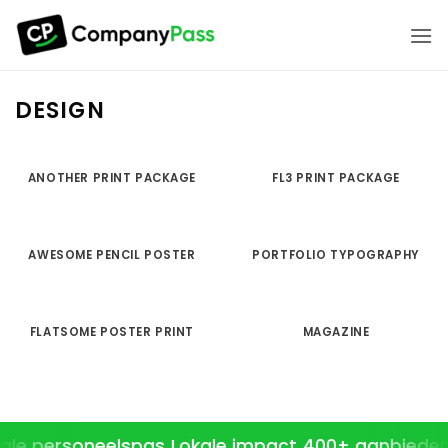
Ga
naar
inhoud
DESIGN
ANOTHER PRINT PACKAGE
FL3 PRINT PACKAGE
AWESOME PENCIL POSTER
PORTFOLIO TYPOGRAPHY
FLATSOME POSTER PRINT
MAGAZINE
tale personeelspas
Lokale impact
400+ aanbieder